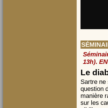
SÉMINA
Séminair
13h). EN
Le diab
Sartre ne 
question d
manière ra
sur les ca