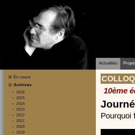
Actualités
Projet
En cours
COLLOQ
Archives
10ème éd
2026
2025
Journé
2024
2023
Pourquoi fa
2022
2021
2020
2019