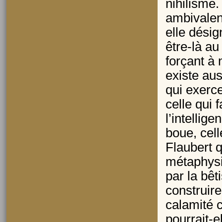
nihilisme.
ambivalen
elle désig
être-là au
forçant à
existe aus
qui exerce
celle qui 
l’intellig
boue, cell
Flaubert q
métaphysi
par la bêt
construir
calamité 
pourrait-e