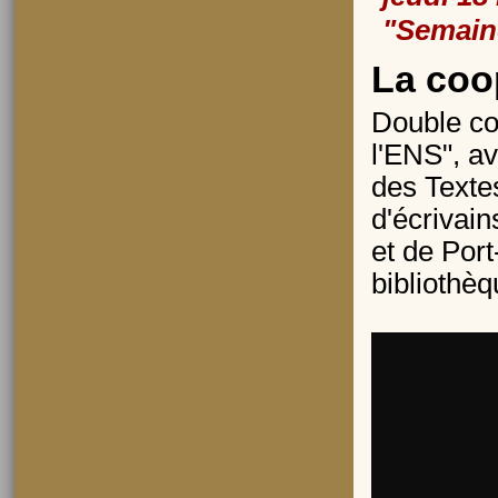
"Semain
La coo
Double co
l'ENS", av
des Texte
d'écrivain
et de Port
bibliothèq