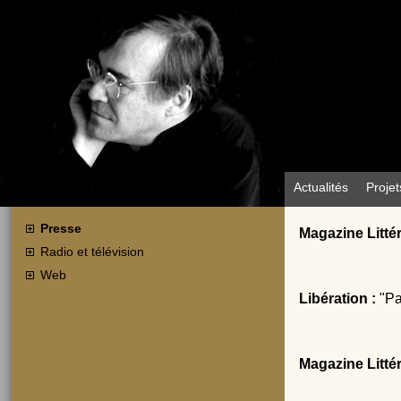
Actualités
Projet
Presse
Magazine Littér
Radio et télévision
Web
Libération :
"Pa
Magazine Littér