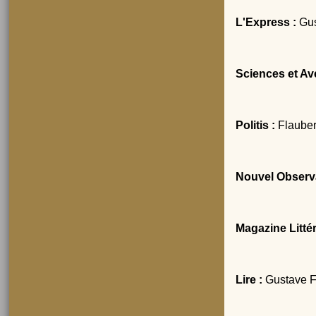
L'Express :
Gus
Sciences et Av
Politis :
Flauber
Nouvel Observ
Magazine Littér
Lire :
Gustave Fl